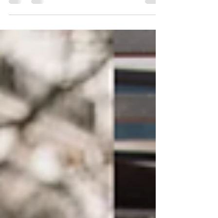
les avez reposées. Vous avez fini par mettre ce truc
beige que vous portez « parce qu'il faut bien
mettre quelque chose ». Et vous êtes partie
travailler avec cette sensation diffuse: quelque
chose comme un brouillard, une étrangeté, une
dissonance entre vous et vos vêtements. Si vous
lisez cet article, vous savez exactement de quoi je
parle. Vous n'êtes pas seule. Vous n'êtes